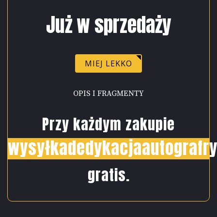
Już w sprzedaży
MIEJ LEKKO
OPIS I FRAGMENTY
Przy każdym zakupie
wysyłka
dedykacja
autograf
r
gratis.